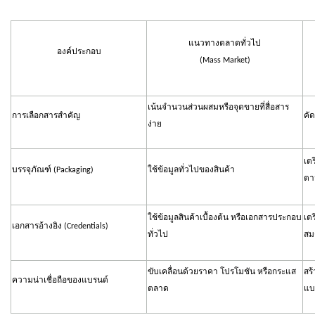
แนวทางตลาดทั่วไป
องค์ประกอบ
(Mass Market)
เน้นจำนวนส่วนผสมหรือจุดขายที่สื่อสาร
การเลือกสารสำคัญ
คั
ง่าย
เตร
บรรจุภัณฑ์
ใช้ข้อมูลทั่วไปของสินค้า
(Packaging)
ตา
ใช้ข้อมูลสินค้าเบื้องต้น
หรือเอกสารประกอบ
เตร
เอกสารอ้างอิง
(Credentials)
ทั่วไป
สม
ขับเคลื่อนด้วยราคา
โปรโมชัน
หรือกระแส
สร
ความน่าเชื่อถือของแบรนด์
ตลาด
แบ